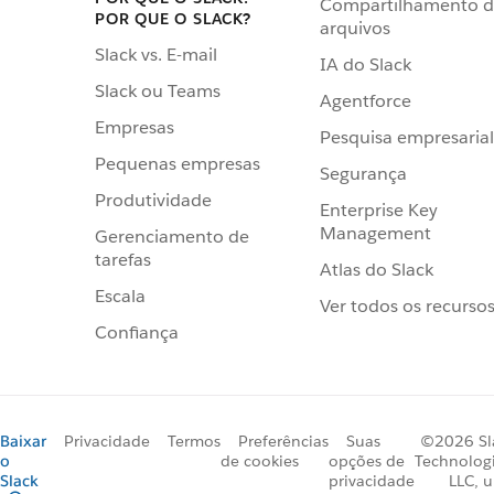
Compartilhamento 
POR QUE O SLACK?
arquivos
Slack vs. E-mail
IA do Slack
Slack ou Teams
Agentforce
Empresas
Pesquisa empresarial
Pequenas empresas
Segurança
Produtividade
Enterprise Key
Management
Gerenciamento de
tarefas
Atlas do Slack
Escala
Ver todos os recurso
Confiança
Baixar
Privacidade
Termos
Preferências
Suas
©2026 Sl
o
de cookies
opções de
Technologi
Slack
privacidade
LLC, 