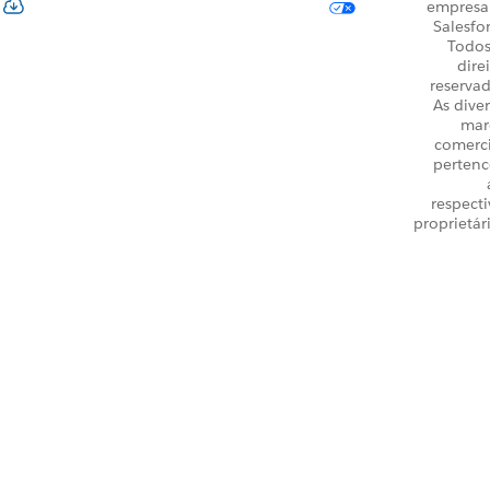
empresa
Salesfo
Todos
dire
reservad
As dive
mar
comerci
perten
respecti
proprietár