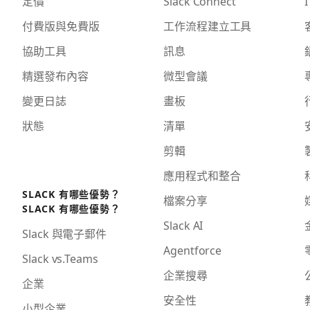
定價
Slack Connect
I
付費版與免費版
工作流程建立工具
協助工具
訊息
精選發布內容
微型會議
變更日誌
畫板
狀態
清單
剪輯
應用程式和整合
SLACK 有哪些優勢？
檔案分享
SLACK 有哪些優勢？
Slack AI
Slack 與電子郵件
Agentforce
Slack vs.Teams
企業搜尋
企業
安全性
小型企業