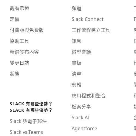
觀看示範
頻道
定價
Slack Connect
I
付費版與免費版
工作流程建立工具
協助工具
訊息
精選發布內容
微型會議
變更日誌
畫板
狀態
清單
剪輯
應用程式和整合
SLACK 有哪些優勢？
檔案分享
SLACK 有哪些優勢？
Slack AI
Slack 與電子郵件
Agentforce
Slack vs.Teams