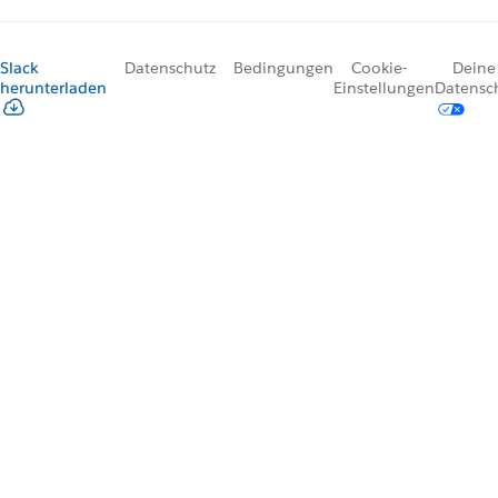
Slack
Datenschutz
Bedingungen
Cookie-
Deine
herunterladen
Einstellungen
Datensc