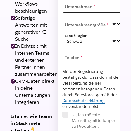
Workflows
Unternehmen
*
beschleunigen
Sofortige
Antworten mit
Unternehmensgröße
*
generativer KI-
Land/Region
*
Suche
In Echtzeit mit
internen Teams
Telefon
*
und externen
Partner:innen
Mit der Registrierung
zusammenarbeiten
bestätigst du, dass du mit der
CRM-Daten direkt
Verarbeitung deiner
in deine
personenbezogenen Daten
Unterhaltungen
durch Salesforce gemäß der
Datenschutzerklärung
integrieren
einverstanden bist.
Ja, ich möchte
Erfahre, wie Teams
Marketingmitteilungen
in Slack mehr
zu Produkten,
schaffen