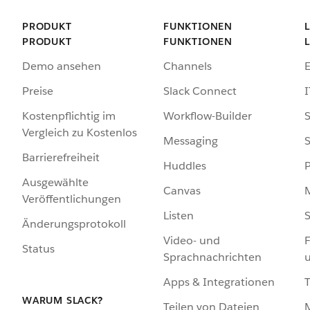
PRODUKT
FUNKTIONEN
PRODUKT
FUNKTIONEN
Demo ansehen
Channels
Preise
Slack Connect
I
Kostenpflichtig im
Workflow-Builder
S
Vergleich zu Kostenlos
Messaging
S
Barrierefreiheit
Huddles
Ausgewählte
Canvas
Veröffentlichungen
Listen
S
Änderungsprotokoll
Video- und
F
Status
Sprachnachrichten
Apps & Integrationen
WARUM SLACK?
Teilen von Dateien