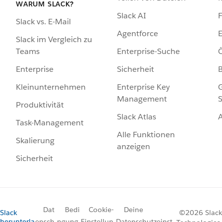
WARUM SLACK?
Slack AI
F
Slack vs. E-Mail
Agentforce
E
Slack im Vergleich zu
Enterprise-Suche
Ö
Teams
Sicherheit
Enterprise
Enterprise Key
G
Kleinunternehmen
Management
S
Produktivität
Slack Atlas
Task-Management
Alle Funktionen
Skalierung
anzeigen
Sicherheit
Dat
Bedi
Cookie-
Deine
Slack
©2026 Slack
herunterla
ensch
ngung
Einstellun
Datenschutzeinst