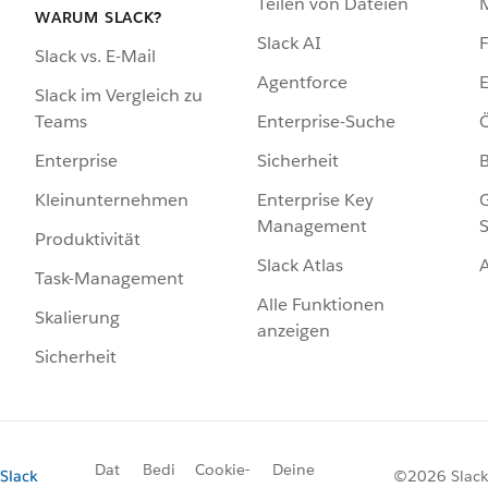
Teilen von Dateien
WARUM SLACK?
Slack AI
F
Slack vs. E-Mail
Agentforce
E
Slack im Vergleich zu
Enterprise-Suche
Ö
Teams
Sicherheit
Enterprise
Enterprise Key
G
Kleinunternehmen
Management
S
Produktivität
Slack Atlas
Task-Management
Alle Funktionen
Skalierung
anzeigen
Sicherheit
Dat
Bedi
Cookie-
Deine
Slack
©2026 Slack