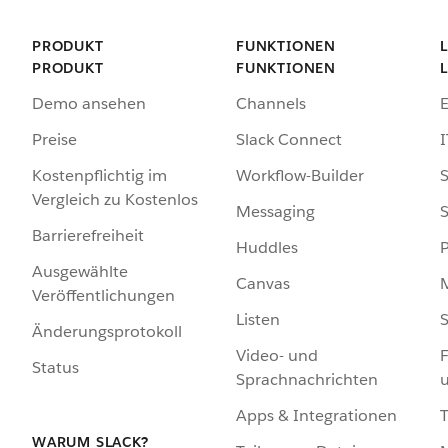
PRODUKT
FUNKTIONEN
PRODUKT
FUNKTIONEN
Demo ansehen
Channels
Preise
Slack Connect
I
Kostenpflichtig im
Workflow-Builder
S
Vergleich zu Kostenlos
Messaging
S
Barrierefreiheit
Huddles
Ausgewählte
Canvas
Veröffentlichungen
Listen
S
Änderungsprotokoll
Video- und
F
Status
Sprachnachrichten
Apps & Integrationen
WARUM SLACK?