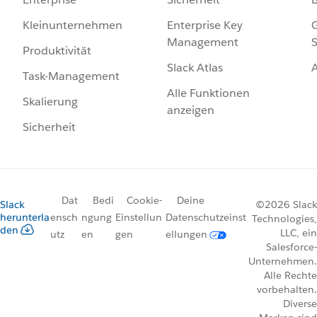
Enterprise Key
G
Kleinunternehmen
Management
S
Produktivität
Slack Atlas
Task-Management
Alle Funktionen
Skalierung
anzeigen
Sicherheit
Dat
Bedi
Cookie-
Deine
Slack
©2026 Slack
herunterla
ensch
ngung
Einstellun
Datenschutzeinst
Technologies,
den
LLC, ein
utz
en
gen
ellungen
Salesforce-
Unternehmen.
Alle Rechte
vorbehalten.
Diverse