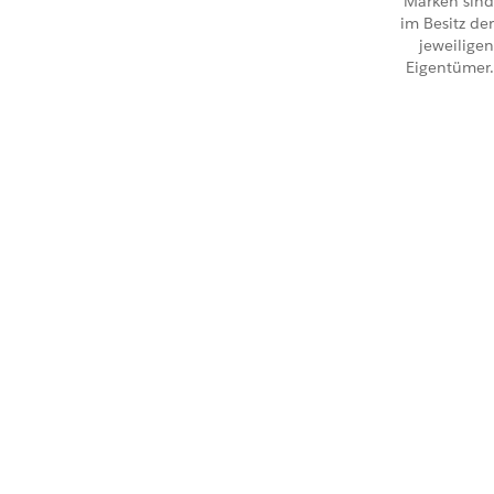
Marken sind
im Besitz der
jeweiligen
Eigentümer.