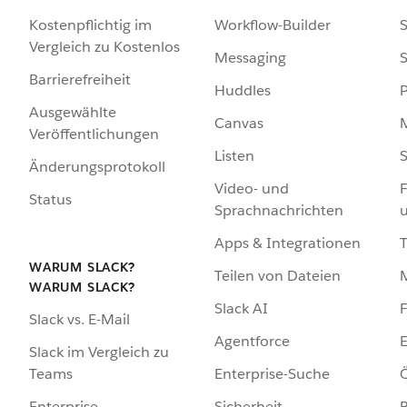
Kostenpflichtig im
Workflow-Builder
S
Vergleich zu Kostenlos
Messaging
S
Barrierefreiheit
Huddles
Ausgewählte
Canvas
Veröffentlichungen
Listen
S
Änderungsprotokoll
Video- und
F
Status
Sprachnachrichten
Apps & Integrationen
WARUM SLACK?
Teilen von Dateien
WARUM SLACK?
Slack AI
F
Slack vs. E-Mail
Agentforce
E
Slack im Vergleich zu
Enterprise-Suche
Ö
Teams
Sicherheit
Enterprise