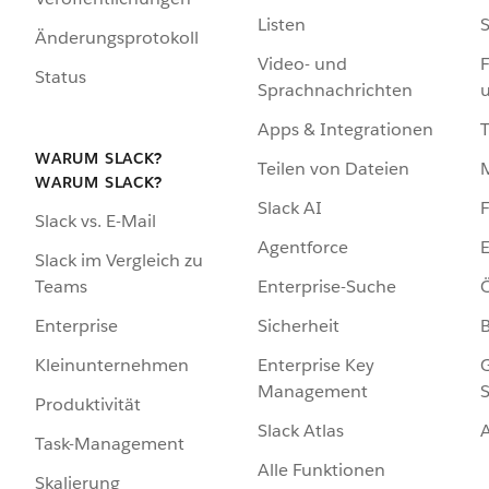
Listen
S
Änderungsprotokoll
Video- und
F
Status
Sprachnachrichten
Apps & Integrationen
WARUM SLACK?
Teilen von Dateien
WARUM SLACK?
Slack AI
F
Slack vs. E-Mail
Agentforce
E
Slack im Vergleich zu
Enterprise-Suche
Ö
Teams
Sicherheit
Enterprise
Enterprise Key
G
Kleinunternehmen
Management
S
Produktivität
Slack Atlas
Task-Management
Alle Funktionen
Skalierung