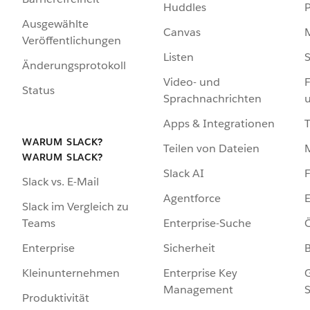
Huddles
Ausgewählte
Canvas
Veröffentlichungen
Listen
S
Änderungsprotokoll
Video- und
F
Status
Sprachnachrichten
Apps & Integrationen
WARUM SLACK?
Teilen von Dateien
WARUM SLACK?
Slack AI
F
Slack vs. E-Mail
Agentforce
E
Slack im Vergleich zu
Enterprise-Suche
Ö
Teams
Sicherheit
Enterprise
Enterprise Key
G
Kleinunternehmen
Management
S
Produktivität