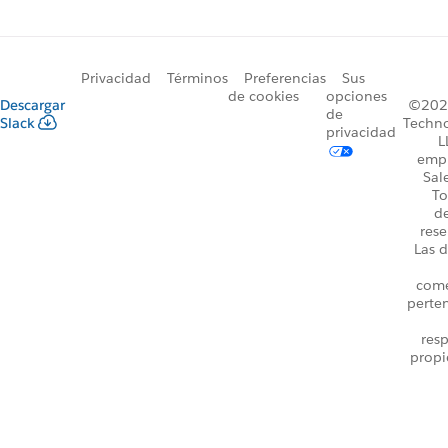
Privacidad
Términos
Preferencias
Sus
de cookies
opciones
Descargar
©2026
de
Slack
Techno
privacidad
L
emp
Sal
To
d
rese
Las d
come
perte
resp
propi