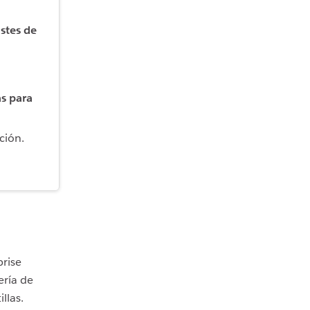
stes de
as para
ación.
rise
ería de
llas.