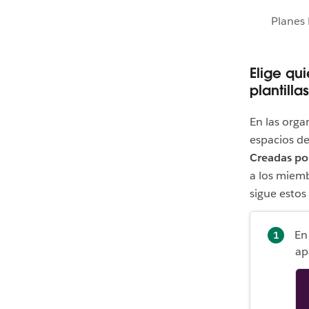
Planes 
Elige qu
plantillas
En las orga
espacios de
Creadas po
a los miemb
sigue estos
En
ap