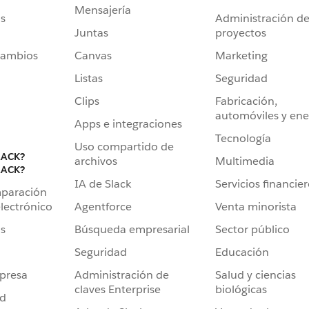
Mensajería
s
Administración d
Juntas
proyectos
cambios
Canvas
Marketing
Listas
Seguridad
Clips
Fabricación,
automóviles y ene
Apps e integraciones
Tecnología
Uso compartido de
LACK?
archivos
Multimedia
LACK?
IA de Slack
Servicios financie
mparación
Agentforce
Venta minorista
lectrónico
Búsqueda empresarial
Sector público
s
Seguridad
Educación
Administración de
Salud y ciencias
presa
claves Enterprise
biológicas
ad