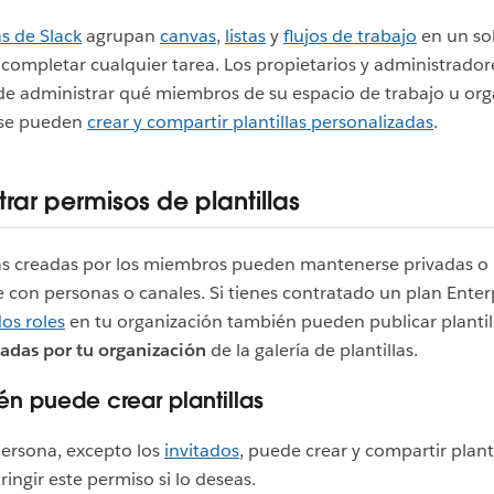
as de Slack
agrupan
canvas
,
listas
y
flujos de trabajo
en un so
completar cualquier tarea. Los propietarios y administradore
de administrar qué miembros de su espacio de trabajo u org
ise pueden
crear y compartir plantillas personalizadas
.
rar permisos de plantillas
las creadas por los miembros pueden mantenerse privadas o
 con personas o canales. Si tienes contratado un plan Enterp
os roles
en tu organización también pueden publicar plantill
adas por tu organización
de la galería de plantillas.
ién puede crear plantillas
persona, excepto los
invitados
, puede crear y compartir planti
ringir este permiso si lo deseas.