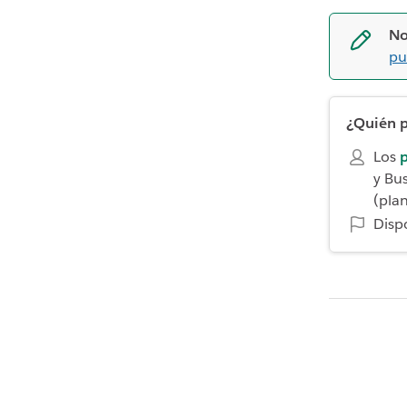
No
pu
¿Quién p
Los
p
y Bus
(pla
Disp