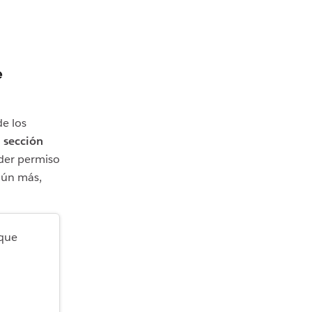
e
de los
a
sección
eder permiso
aún más,
 que