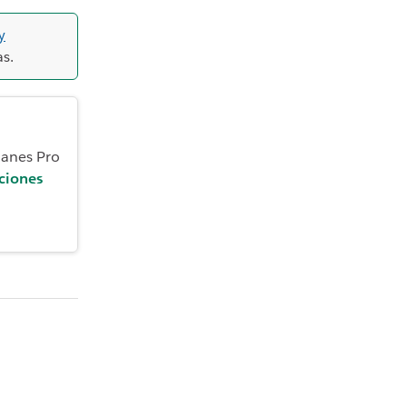
y
as.
lanes Pro
ciones