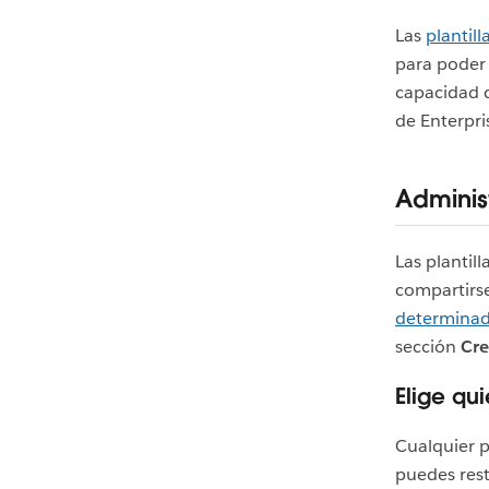
Las
plantill
para poder 
capacidad 
de Enterpr
Administ
Las plantil
compartirse
determinad
sección
Cre
Elige qu
Cualquier 
puedes rest