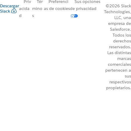
Priv
Tér
Preferenci
Sus opciones
Descargar
©2026 Slack
acida
mino
as de cookies
de privacidad
Slack
Technologies,
d
s
LLC, una
empresa de
Salesforce.
Todos los
derechos
reservados.
Las distintas
marcas
comerciales
pertenecen a
sus
respectivos
propietarios.