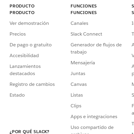
PRODUCTO
FUNCIONES
PRODUCTO
FUNCIONES
Ver demostración
Canales
I
Precios
Slack Connect
T
De pago o gratuito
Generador de flujos de
A
trabajo
Accesibilidad
Mensajería
Lanzamientos
destacados
Juntas
Registro de cambios
Canvas
Estado
Listas
Clips
F
a
Apps e integraciones
Uso compartido de
¿POR QUÉ SLACK?