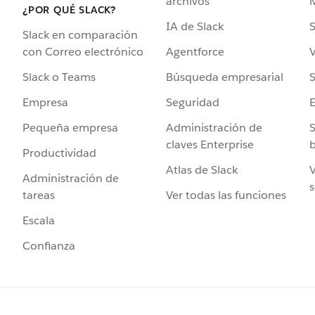
archivos
¿POR QUÉ SLACK?
IA de Slack
S
Slack en comparación
Agentforce
V
con Correo electrónico
Búsqueda empresarial
S
Slack o Teams
Seguridad
Empresa
Administración de
S
Pequeña empresa
claves Enterprise
b
Productividad
Atlas de Slack
V
Administración de
s
Ver todas las funciones
tareas
Escala
Confianza