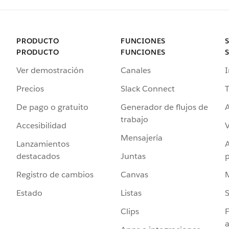
PRODUCTO
FUNCIONES
PRODUCTO
FUNCIONES
Ver demostración
Canales
I
Precios
Slack Connect
T
De pago o gratuito
Generador de flujos de
A
trabajo
Accesibilidad
Mensajería
Lanzamientos
destacados
Juntas
Registro de cambios
Canvas
Estado
Listas
Clips
F
a