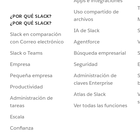
Apps e integraciones
Uso compartido de
¿POR QUÉ SLACK?
archivos
¿POR QUÉ SLACK?
IA de Slack
S
Slack en comparación
Agentforce
V
con Correo electrónico
Búsqueda empresarial
S
Slack o Teams
Seguridad
Empresa
Administración de
S
Pequeña empresa
claves Enterprise
b
Productividad
Atlas de Slack
V
Administración de
s
Ver todas las funciones
tareas
Escala
Confianza