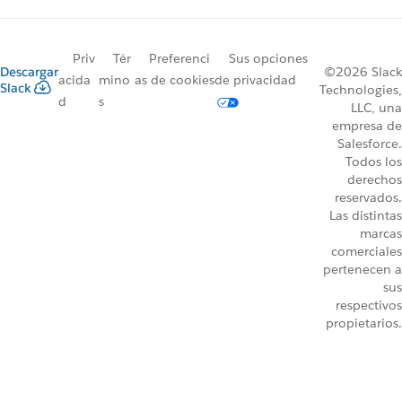
Priv
Tér
Preferenci
Sus opciones
Descargar
©2026 Slack
acida
mino
as de cookies
de privacidad
Slack
Technologies,
d
s
LLC, una
empresa de
Salesforce.
Todos los
derechos
reservados.
Las distintas
marcas
comerciales
pertenecen a
sus
respectivos
propietarios.