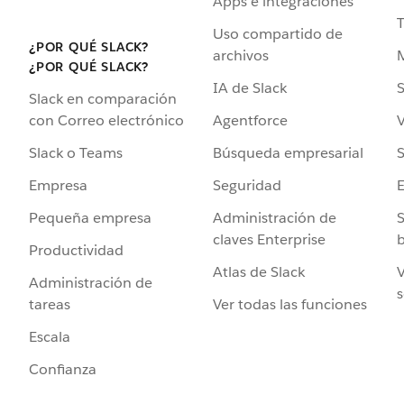
Apps e integraciones
Uso compartido de
¿POR QUÉ SLACK?
archivos
¿POR QUÉ SLACK?
IA de Slack
S
Slack en comparación
Agentforce
V
con Correo electrónico
Búsqueda empresarial
S
Slack o Teams
Seguridad
Empresa
Administración de
S
Pequeña empresa
claves Enterprise
b
Productividad
Atlas de Slack
V
Administración de
s
Ver todas las funciones
tareas
Escala
Confianza