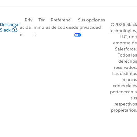
Priv
Tér
Preferenci
Sus opciones
Descargar
©2026 Slack
acida
mino
as de cookies
de privacidad
Slack
Technologies,
d
s
LLC, una
empresa de
Salesforce.
Todos los
derechos
reservados.
Las distintas
marcas
comerciales
pertenecen a
sus
respectivos
propietarios.