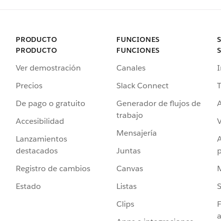
PRODUCTO
FUNCIONES
PRODUCTO
FUNCIONES
Ver demostración
Canales
I
Precios
Slack Connect
T
De pago o gratuito
Generador de flujos de
A
trabajo
Accesibilidad
Mensajería
Lanzamientos
destacados
Juntas
Registro de cambios
Canvas
Estado
Listas
Clips
F
a