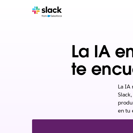
La IA e
te encu
La IA 
Slack,
produc
en tu