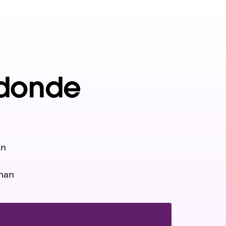
 donde
En
inan