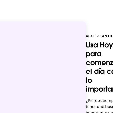
ACCESO ANTI
Usa Hoy
para
comenz
el día 
lo
importa
¿Pierdes tiem
tener que busc
importante en