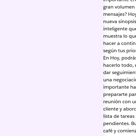
gran volumen
mensajes? Hoy
nueva sinopsi
inteligente qu
muestra lo qu
hacer a conti
según tus prio
En Hoy, podrá
hacerlo todo,
dar seguimien
una negociaci
importante ha
prepararte pa
reunión con u
cliente y abor
lista de tareas
pendientes. B
café y comien