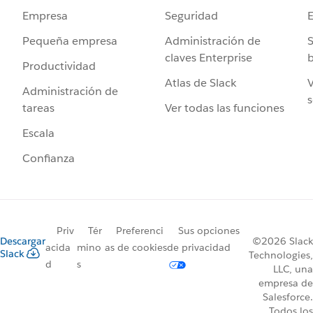
Seguridad
Empresa
Administración de
S
Pequeña empresa
claves Enterprise
b
Productividad
Atlas de Slack
V
Administración de
s
Ver todas las funciones
tareas
Escala
Confianza
Priv
Tér
Preferenci
Sus opciones
Descargar
©2026 Slack
acida
mino
as de cookies
de privacidad
Slack
Technologies,
d
s
LLC, una
empresa de
Salesforce.
Todos los