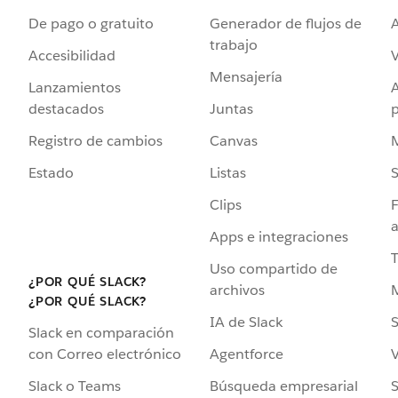
De pago o gratuito
Generador de flujos de
A
trabajo
Accesibilidad
Mensajería
Lanzamientos
destacados
Juntas
Registro de cambios
Canvas
Estado
Listas
Clips
F
a
Apps e integraciones
Uso compartido de
¿POR QUÉ SLACK?
archivos
¿POR QUÉ SLACK?
IA de Slack
S
Slack en comparación
Agentforce
V
con Correo electrónico
Búsqueda empresarial
S
Slack o Teams