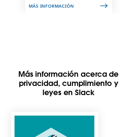
c
MÁS INFORMACIÓN
e
s
e
a
b
r
a
e
n
u
n
Más información acerca de
a
privacidad, cumplimiento y
p
e
leyes en Slack
s
t
a
E
ñ
s
a
p
n
o
u