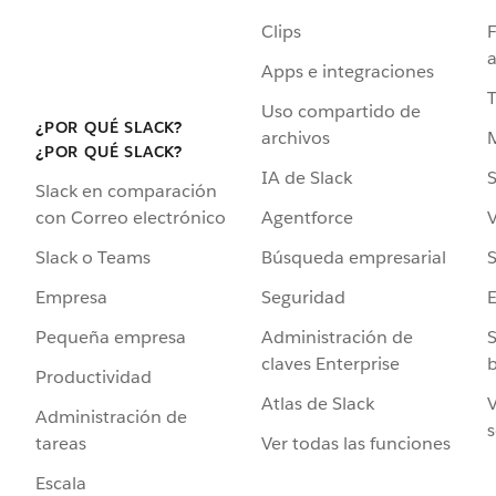
Clips
F
a
Apps e integraciones
Uso compartido de
¿POR QUÉ SLACK?
archivos
¿POR QUÉ SLACK?
IA de Slack
S
Slack en comparación
Agentforce
V
con Correo electrónico
Búsqueda empresarial
S
Slack o Teams
Seguridad
Empresa
Administración de
S
Pequeña empresa
claves Enterprise
b
Productividad
Atlas de Slack
V
Administración de
s
Ver todas las funciones
tareas
Escala