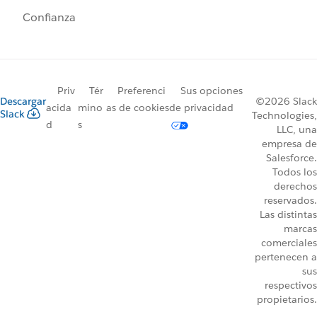
Confianza
Priv
Tér
Preferenci
Sus opciones
Descargar
©2026 Slack
acida
mino
as de cookies
de privacidad
Slack
Technologies,
d
s
LLC, una
empresa de
Salesforce.
Todos los
derechos
reservados.
Las distintas
marcas
comerciales
pertenecen a
sus
respectivos
propietarios.