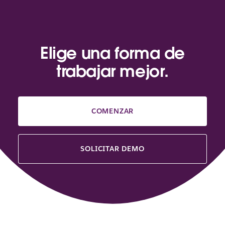
a
e
n
u
n
Elige una forma de
a
p
trabajar mejor.
e
s
t
a
COMENZAR
ñ
a
n
u
SOLICITAR DEMO
e
v
a
.