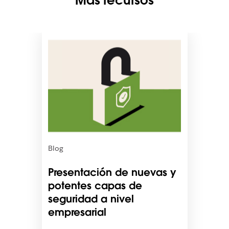
Más recursos
E
s
p
o
s
i
b
l
e
q
u
Blog
e
e
Presentación de nuevas y
l
potentes capas de
e
seguridad a nivel
n
l
empresarial
a