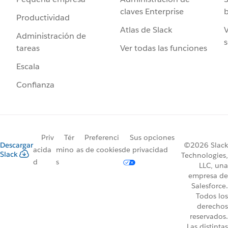
claves Enterprise
b
Productividad
Atlas de Slack
V
Administración de
s
Ver todas las funciones
tareas
Escala
Confianza
Priv
Tér
Preferenci
Sus opciones
Descargar
©2026 Slack
acida
mino
as de cookies
de privacidad
Slack
Technologies,
d
s
LLC, una
empresa de
Salesforce.
Todos los
derechos
reservados.
Las distintas