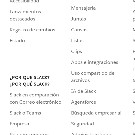
Accesibilidad
Mensajería
Lanzamientos
destacados
Juntas
Registro de cambios
Canvas
Estado
Listas
Clips
F
a
Apps e integraciones
Uso compartido de
¿POR QUÉ SLACK?
archivos
¿POR QUÉ SLACK?
IA de Slack
S
Slack en comparación
Agentforce
V
con Correo electrónico
Búsqueda empresarial
S
Slack o Teams
Seguridad
Empresa
Administración de
S
Pequeña empresa