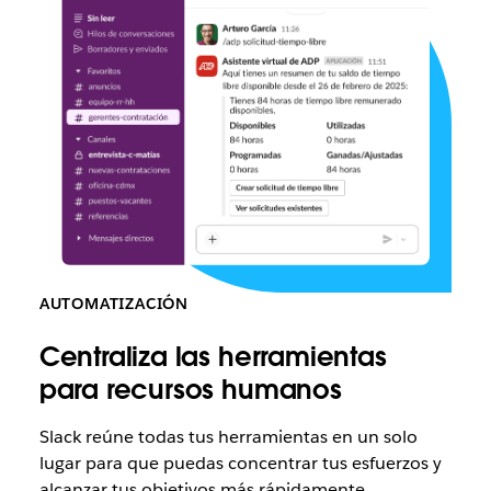
nuevos
empleados
alcanzar
una
plena
productividad
AUTOMATIZACIÓN
Centraliza las herramientas
para recursos humanos
Slack reúne todas tus herramientas en un solo
lugar para que puedas concentrar tus esfuerzos y
alcanzar tus objetivos más rápidamente.