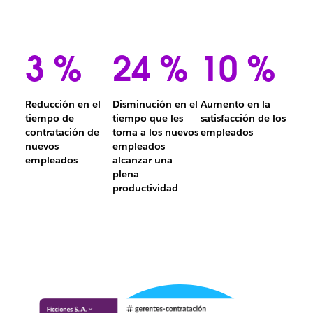
3 %
24 %
10 %
Reducción en el
Disminución en el
Aumento en la
tiempo de
tiempo que les
satisfacción de los
10 %
contratación de
toma a los nuevos
empleados
Aumento
nuevos
empleados
3 %
en
empleados
alcanzar una
Reducción
la
plena
en
24 %
satisfacción
productividad
el
Disminución
de
tiempo
en
los
de
el
empleados
contratación
tiempo
de
que
nuevos
les
empleados
toma
a
los