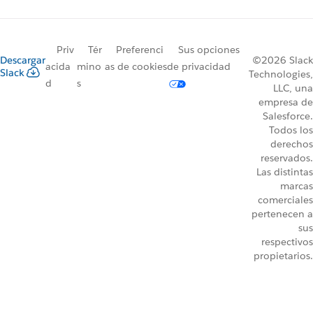
Priv
Tér
Preferenci
Sus opciones
Descargar
©2026 Slack
acida
mino
as de cookies
de privacidad
Slack
Technologies,
d
s
LLC, una
empresa de
Salesforce.
Todos los
derechos
reservados.
Las distintas
marcas
comerciales
pertenecen a
sus
respectivos
propietarios.