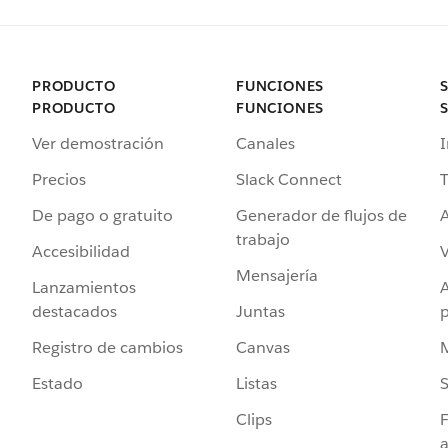
PRODUCTO
FUNCIONES
PRODUCTO
FUNCIONES
Ver demostración
Canales
I
Precios
Slack Connect
T
De pago o gratuito
Generador de flujos de
A
trabajo
Accesibilidad
Mensajería
Lanzamientos
destacados
Juntas
Registro de cambios
Canvas
Estado
Listas
Clips
F
a