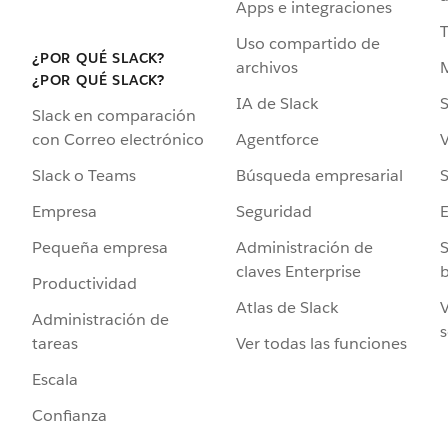
Apps e integraciones
Uso compartido de
¿POR QUÉ SLACK?
archivos
¿POR QUÉ SLACK?
IA de Slack
S
Slack en comparación
Agentforce
V
con Correo electrónico
Búsqueda empresarial
S
Slack o Teams
Seguridad
Empresa
Administración de
S
Pequeña empresa
claves Enterprise
b
Productividad
Atlas de Slack
V
Administración de
s
Ver todas las funciones
tareas
Escala
Confianza