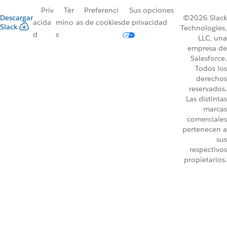
Priv
Tér
Preferenci
Sus opciones
Descargar
©2026 Slack
acida
mino
as de cookies
de privacidad
Slack
Technologies,
d
s
LLC, una
empresa de
Salesforce.
Todos los
derechos
reservados.
Las distintas
marcas
comerciales
pertenecen a
sus
respectivos
propietarios.