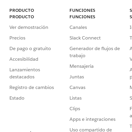
PRODUCTO
FUNCIONES
PRODUCTO
FUNCIONES
Ver demostración
Canales
I
Precios
Slack Connect
T
De pago o gratuito
Generador de flujos de
A
trabajo
Accesibilidad
Mensajería
Lanzamientos
destacados
Juntas
Registro de cambios
Canvas
Estado
Listas
Clips
F
a
Apps e integraciones
Uso compartido de