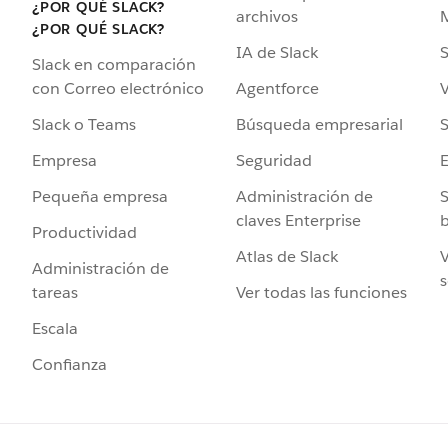
¿POR QUÉ SLACK?
archivos
¿POR QUÉ SLACK?
IA de Slack
S
Slack en comparación
Agentforce
V
con Correo electrónico
Búsqueda empresarial
S
Slack o Teams
Seguridad
Empresa
Administración de
S
Pequeña empresa
claves Enterprise
b
Productividad
Atlas de Slack
V
Administración de
s
Ver todas las funciones
tareas
Escala
Confianza