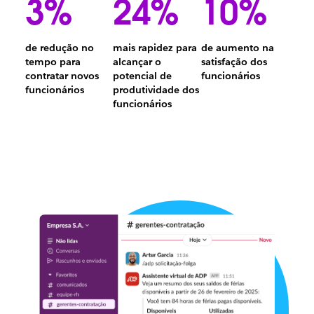
3%
24%
10%
de redução no
mais rapidez para
de aumento na
tempo para
alcançar o
satisfação dos
10%
contratar novos
potencial de
funcionários
3%
de
funcionários
produtividade dos
de
24%
aumento
funcionários
redução
mais
da
no
rapidez
satisfação
tempo
para
dos
para
alcançar
funcionário
contratar
o
novos
potencial
funcionários
de
produtividade
dos
funcionários