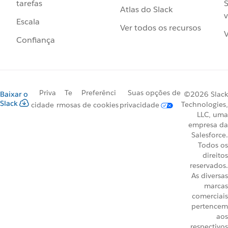
S
tarefas
Atlas do Slack
v
Escala
Ver todos os recursos
V
Confiança
Priva
Te
Preferênci
Suas opções de
Baixar o
©2026 Slack
Slack
Technologies,
cidade
rmos
as de cookies
privacidade
LLC, uma
empresa da
Salesforce.
Todos os
direitos
reservados.
As diversas
marcas
comerciais
pertencem
aos
respectivos