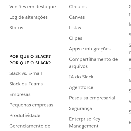
Versões em destaque
Círculos
p
Log de alterações
Canvas
Status
Listas
Clipes
S
Apps e integrações
POR QUE O SLACK?
Compartilhamento de
e
POR QUE O SLACK?
arquivos
Slack vs. E-mail
IA do Slack
Slack ou Teams
Agentforce
S
Empresas
Pesquisa empresarial
V
Pequenas empresas
Segurança
S
Produtividade
Enterprise Key
Management
Gerenciamento de