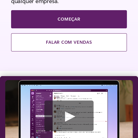
qualquer empresa.
COMEÇAR
FALAR COM VENDAS
A
s
s
i
s
t
i
r
a
o