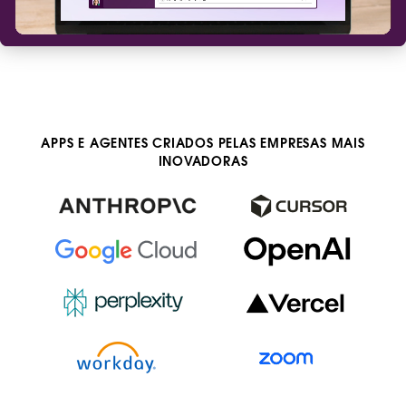
v
í
d
e
o
APPS E AGENTES CRIADOS PELAS EMPRESAS MAIS
INOVADORAS