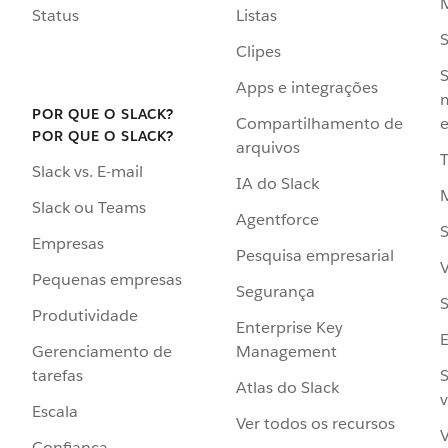
Status
Listas
Clipes
S
Apps e integrações
POR QUE O SLACK?
Compartilhamento de
e
POR QUE O SLACK?
arquivos
Slack vs. E-mail
IA do Slack
Slack ou Teams
Agentforce
S
Empresas
Pesquisa empresarial
V
Pequenas empresas
Segurança
S
Produtividade
Enterprise Key
Management
Gerenciamento de
S
tarefas
Atlas do Slack
v
Escala
Ver todos os recursos
V
Confiança