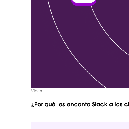
Video
¿Por qué les encanta Slack a los cl