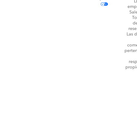
L
emp
Sal
To
d
rese
Las d
come
perte
resp
propi