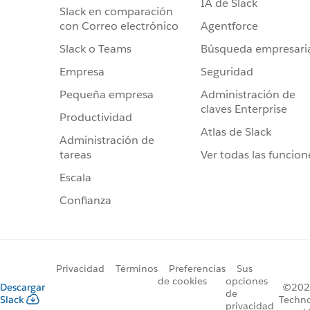
IA de Slack
Slack en comparación
Agentforce
con Correo electrónico
Búsqueda empresari
Slack o Teams
Seguridad
Empresa
Administración de
Pequeña empresa
claves Enterprise
Productividad
Atlas de Slack
Administración de
Ver todas las funcion
tareas
Escala
Confianza
Privacidad
Términos
Preferencias
Sus
de cookies
opciones
Descargar
©2026
de
Slack
Techno
privacidad