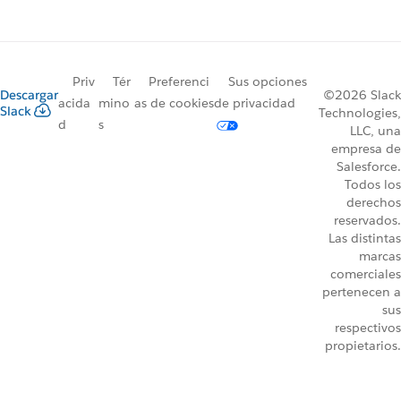
Priv
Tér
Preferenci
Sus opciones
Descargar
©2026 Slack
acida
mino
as de cookies
de privacidad
Slack
Technologies,
d
s
LLC, una
empresa de
Salesforce.
Todos los
derechos
reservados.
Las distintas
marcas
comerciales
pertenecen a
sus
respectivos
propietarios.