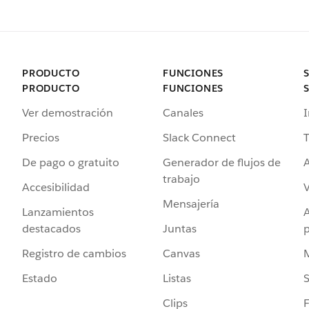
PRODUCTO
FUNCIONES
PRODUCTO
FUNCIONES
Ver demostración
Canales
I
Precios
Slack Connect
T
De pago o gratuito
Generador de flujos de
A
trabajo
Accesibilidad
Mensajería
Lanzamientos
destacados
Juntas
Registro de cambios
Canvas
Estado
Listas
Clips
F