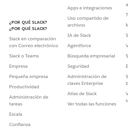
a
Apps e integraciones
Uso compartido de
¿POR QUÉ SLACK?
archivos
¿POR QUÉ SLACK?
IA de Slack
S
Slack en comparación
Agentforce
V
con Correo electrónico
Búsqueda empresarial
S
Slack o Teams
Seguridad
Empresa
Administración de
S
Pequeña empresa
claves Enterprise
b
Productividad
Atlas de Slack
V
Administración de
s
Ver todas las funciones
tareas
Escala
Confianza