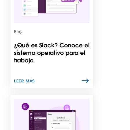
b
l
e
q
u
Blog
e
e
¿Qué es Slack? Conoce el
l
sistema operativo para el
e
trabajo
n
l
a
c
LEER MÁS
e
s
e
E
a
s
b
p
r
o
a
s
e
i