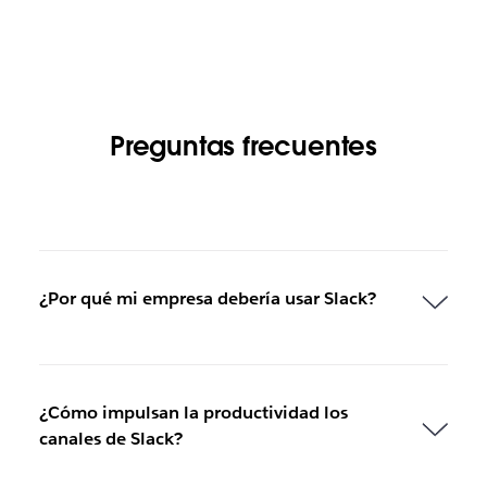
e
n
u
n
a
p
Preguntas frecuentes
e
s
t
a
ñ
a
n
¿Por qué mi empresa debería usar Slack?
u
e
v
a
.
¿Cómo impulsan la productividad los
canales de Slack?