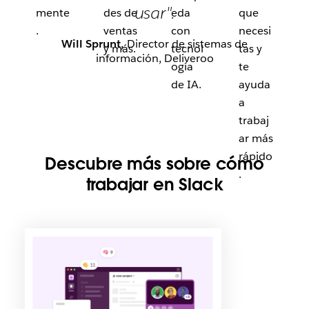
usar".
mente
des de
eda
que
.
ventas
con
necesi
Will Sprunt,
Director de sistemas de
y más.
tecnol
tas y
información, Deliveroo
ogía
te
de IA.
ayuda
a
trabaj
ar más
rápido
Descubre más sobre cómo
.
trabajar en Slack
E
s
p
o
s
i