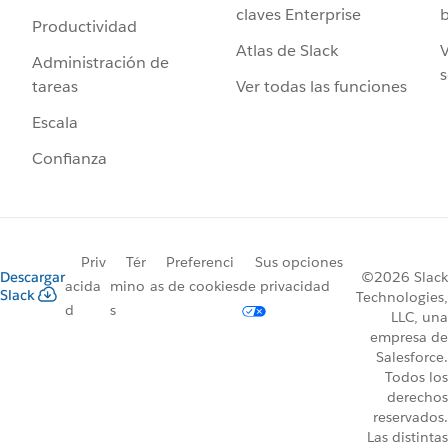
claves Enterprise
b
Productividad
Atlas de Slack
V
Administración de
s
Ver todas las funciones
tareas
Escala
Confianza
Priv
Tér
Preferenci
Sus opciones
Descargar
©2026 Slack
acida
mino
as de cookies
de privacidad
Slack
Technologies,
d
s
LLC, una
empresa de
Salesforce.
Todos los
derechos
reservados.
Las distintas