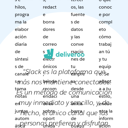
hilos,
redact
os, las
conoc
progra
e
fuente
e por
ma la
borra
s de
compl
elabor
dores
datos
eto
ación
de
y las
cómo
diaria
correo
conve
trabaj
de
s
rsacio
an tú
síntesi
electr
nes de
y tu
s de
ónicos
tu
equip
"Slack es la plataforma que
canale
,
empre
o. Se
más nos mantiene conectados.
s y
brinde
sa
adapt
toma
recom
desde
a a tu
Es un método de comunicación
notas
endaci
una
estilo,
muy inmediato y sencillo, y, de
en
ones
única
encue
juntas
sobre
barra
ntra la
hecho, el único canal que las
autom
oport
de
inform
personas prefieren y disfrutan
ática
unida
búsqu
ación