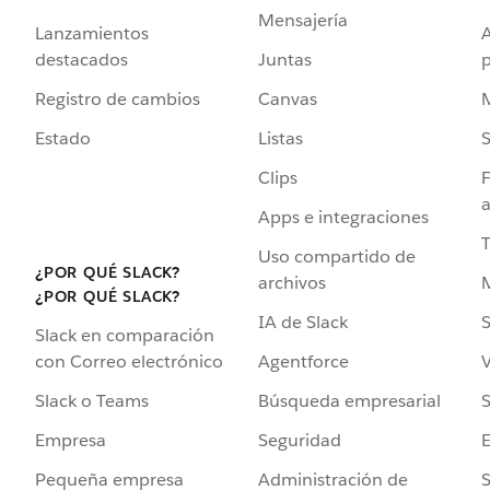
Mensajería
Lanzamientos
destacados
Juntas
Registro de cambios
Canvas
Estado
Listas
Clips
F
a
Apps e integraciones
Uso compartido de
¿POR QUÉ SLACK?
archivos
¿POR QUÉ SLACK?
IA de Slack
S
Slack en comparación
Agentforce
V
con Correo electrónico
Búsqueda empresarial
S
Slack o Teams
Seguridad
Empresa
Administración de
S
Pequeña empresa