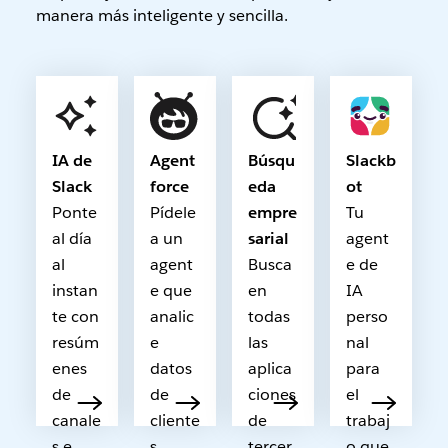
manera más inteligente y sencilla.
IA de
Agent
Búsqu
Slackb
Slack
force
eda
ot
Ponte
Pídele
empre
Tu
al día
a un
sarial
agent
al
agent
Busca
e de
instan
e que
en
IA
te con
analic
todas
perso
resúm
e
las
nal
enes
datos
aplica
para
de
de
ciones
el
canale
cliente
de
trabaj
s e
s,
tercer
o que