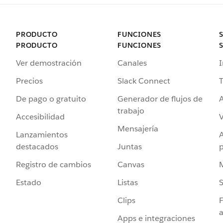
PRODUCTO
FUNCIONES
PRODUCTO
FUNCIONES
Ver demostración
Canales
I
Precios
Slack Connect
T
De pago o gratuito
Generador de flujos de
A
trabajo
Accesibilidad
Mensajería
Lanzamientos
destacados
Juntas
Registro de cambios
Canvas
Estado
Listas
Clips
F
a
Apps e integraciones