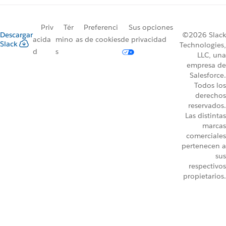
Priv
Tér
Preferenci
Sus opciones
Descargar
©2026 Slack
acida
mino
as de cookies
de privacidad
Slack
Technologies,
d
s
LLC, una
empresa de
Salesforce.
Todos los
derechos
reservados.
Las distintas
marcas
comerciales
pertenecen a
sus
respectivos
propietarios.