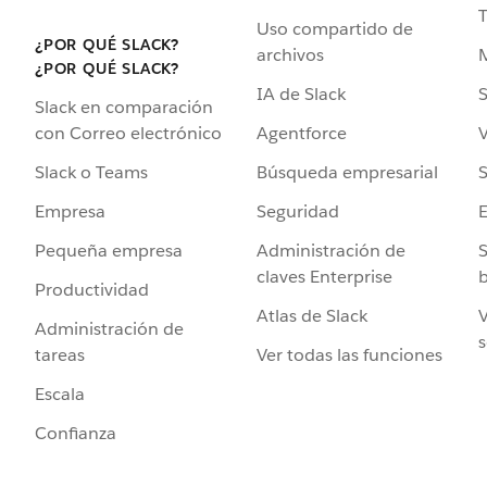
Uso compartido de
¿POR QUÉ SLACK?
archivos
¿POR QUÉ SLACK?
IA de Slack
S
Slack en comparación
Agentforce
V
con Correo electrónico
Búsqueda empresarial
S
Slack o Teams
Seguridad
Empresa
Administración de
S
Pequeña empresa
claves Enterprise
b
Productividad
Atlas de Slack
V
Administración de
s
Ver todas las funciones
tareas
Escala
Confianza