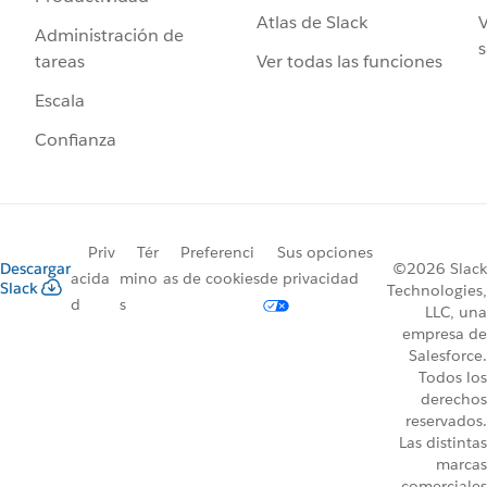
Atlas de Slack
V
Administración de
s
Ver todas las funciones
tareas
Escala
Confianza
Priv
Tér
Preferenci
Sus opciones
Descargar
©2026 Slack
acida
mino
as de cookies
de privacidad
Slack
Technologies,
d
s
LLC, una
empresa de
Salesforce.
Todos los
derechos
reservados.
Las distintas
marcas
comerciales