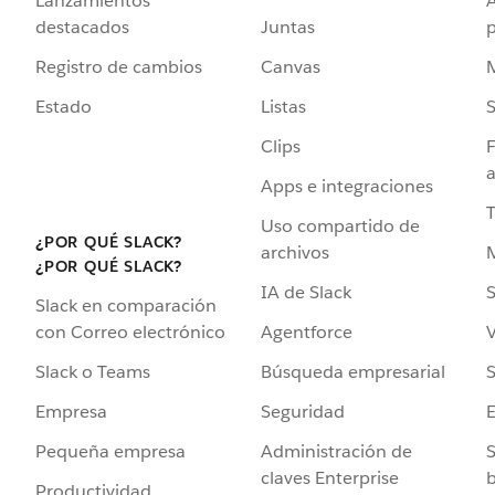
Lanzamientos
destacados
Juntas
Registro de cambios
Canvas
Estado
Listas
Clips
F
a
Apps e integraciones
Uso compartido de
¿POR QUÉ SLACK?
archivos
¿POR QUÉ SLACK?
IA de Slack
S
Slack en comparación
Agentforce
V
con Correo electrónico
Búsqueda empresarial
S
Slack o Teams
Seguridad
Empresa
Administración de
S
Pequeña empresa
claves Enterprise
b
Productividad