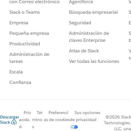
Agentforce
V
con Correo electrónico
Búsqueda empresarial
S
Slack o Teams
Seguridad
Empresa
Administración de
S
Pequeña empresa
claves Enterprise
b
Productividad
Atlas de Slack
V
Administración de
s
Ver todas las funciones
tareas
Escala
Confianza
Priv
Tér
Preferenci
Sus opciones
Descargar
©2026 Slack
acida
mino
as de cookies
de privacidad
Slack
Technologies,
d
s
LLC, una