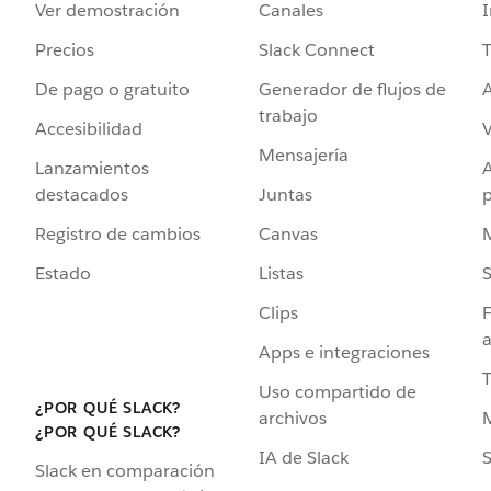
Ver demostración
Canales
I
Precios
Slack Connect
T
De pago o gratuito
Generador de flujos de
A
trabajo
Accesibilidad
Mensajería
Lanzamientos
destacados
Juntas
Registro de cambios
Canvas
Estado
Listas
Clips
F
a
Apps e integraciones
Uso compartido de
¿POR QUÉ SLACK?
archivos
¿POR QUÉ SLACK?
IA de Slack
S
Slack en comparación