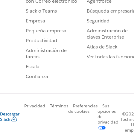
Agentforce
con Correo electrónico
Búsqueda empresari
Slack o Teams
Seguridad
Empresa
Administración de
Pequeña empresa
claves Enterprise
Productividad
Atlas de Slack
Administración de
Ver todas las funcion
tareas
Escala
Confianza
Privacidad
Términos
Preferencias
Sus
de cookies
opciones
Descargar
©2026
de
Slack
Techno
privacidad
L
emp