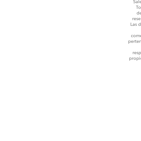
Sal
To
d
rese
Las d
come
perte
resp
propi