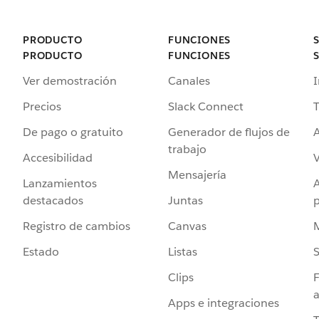
PRODUCTO
FUNCIONES
PRODUCTO
FUNCIONES
Ver demostración
Canales
I
Precios
Slack Connect
T
De pago o gratuito
Generador de flujos de
A
trabajo
Accesibilidad
Mensajería
Lanzamientos
destacados
Juntas
Registro de cambios
Canvas
Estado
Listas
Clips
F
a
Apps e integraciones