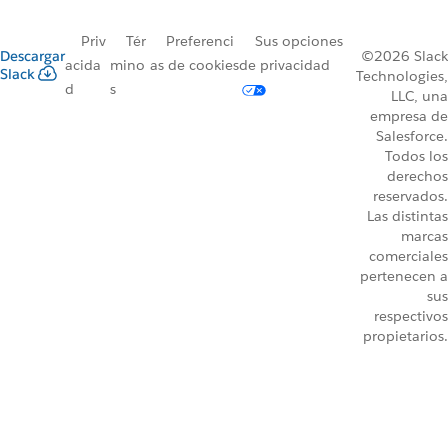
Priv
Tér
Preferenci
Sus opciones
Descargar
©2026 Slack
acida
mino
as de cookies
de privacidad
Slack
Technologies,
d
s
LLC, una
empresa de
Salesforce.
Todos los
derechos
reservados.
Las distintas
marcas
comerciales
pertenecen a
sus
respectivos
propietarios.