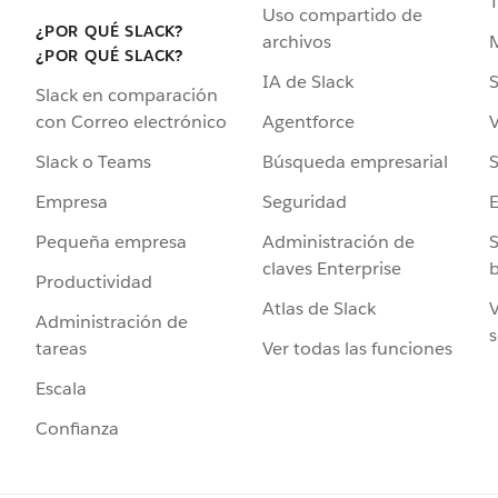
Uso compartido de
¿POR QUÉ SLACK?
archivos
¿POR QUÉ SLACK?
IA de Slack
S
Slack en comparación
Agentforce
V
con Correo electrónico
Búsqueda empresarial
S
Slack o Teams
Seguridad
Empresa
Administración de
S
Pequeña empresa
claves Enterprise
b
Productividad
Atlas de Slack
V
Administración de
s
Ver todas las funciones
tareas
Escala
Confianza