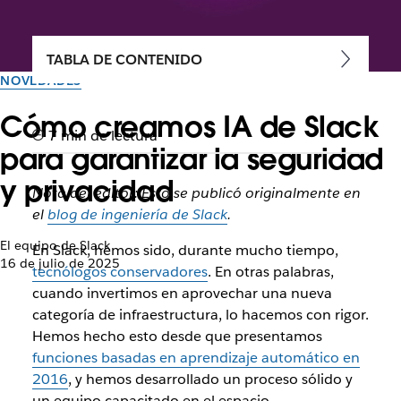
TABLA DE CONTENIDO
NOVEDADES
Cómo creamos IA de Slack
7 min de lectura
para garantizar la seguridad
y privacidad
Nota del editor: Esto se publicó originalmente en
el
blog de ingeniería de Slack
.
El equipo de Slack
En Slack, hemos sido, durante mucho tiempo,
16 de julio de 2025
tecnólogos conservadores
. En otras palabras,
cuando invertimos en aprovechar una nueva
categoría de infraestructura, lo hacemos con rigor.
Hemos hecho esto desde que presentamos
funciones basadas en aprendizaje automático en
2016
, y hemos desarrollado un proceso sólido y
un equipo capacitado en el espacio.