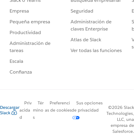
Búsqueda empresarial
S
Slack o Teams
Seguridad
Empresa
Administración de
S
Pequeña empresa
claves Enterprise
b
Productividad
Atlas de Slack
V
Administración de
s
Ver todas las funciones
tareas
Escala
Confianza
Priv
Tér
Preferenci
Sus opciones
Descargar
©2026 Slack
acida
mino
as de cookies
de privacidad
Slack
Technologies,
d
s
LLC, una
empresa de
Salesforce.