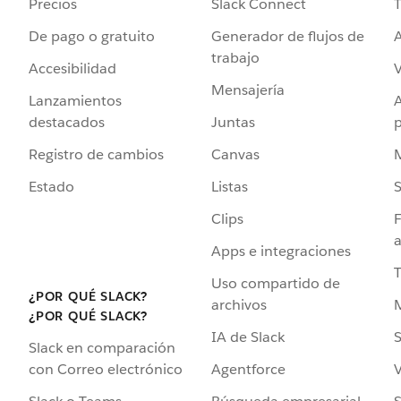
Precios
Slack Connect
T
De pago o gratuito
Generador de flujos de
A
trabajo
Accesibilidad
Mensajería
Lanzamientos
destacados
Juntas
Registro de cambios
Canvas
Estado
Listas
Clips
F
a
Apps e integraciones
Uso compartido de
¿POR QUÉ SLACK?
archivos
¿POR QUÉ SLACK?
IA de Slack
S
Slack en comparación
Agentforce
V
con Correo electrónico