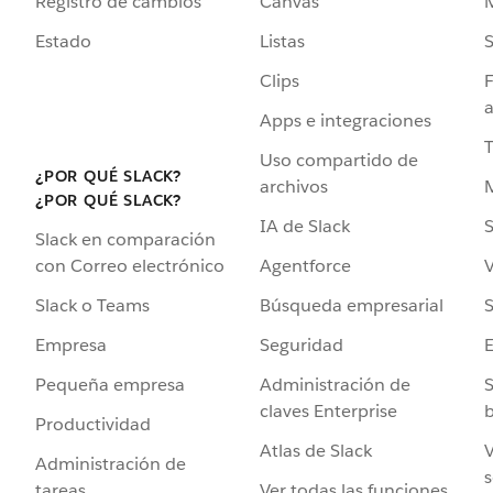
Registro de cambios
Canvas
Estado
Listas
Clips
F
a
Apps e integraciones
Uso compartido de
¿POR QUÉ SLACK?
archivos
¿POR QUÉ SLACK?
IA de Slack
S
Slack en comparación
Agentforce
V
con Correo electrónico
Búsqueda empresarial
S
Slack o Teams
Seguridad
Empresa
Administración de
S
Pequeña empresa
claves Enterprise
b
Productividad
Atlas de Slack
V
Administración de
s
Ver todas las funciones
tareas