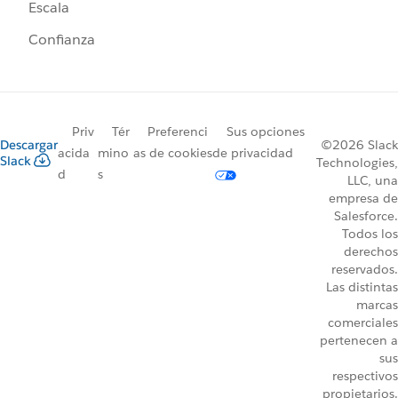
Escala
Confianza
Priv
Tér
Preferenci
Sus opciones
Descargar
©2026 Slack
acida
mino
as de cookies
de privacidad
Slack
Technologies,
d
s
LLC, una
empresa de
Salesforce.
Todos los
derechos
reservados.
Las distintas
marcas
comerciales
pertenecen a
sus
respectivos
propietarios.