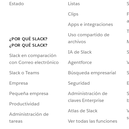
Estado
Listas
Clips
F
a
Apps e integraciones
Uso compartido de
¿POR QUÉ SLACK?
archivos
¿POR QUÉ SLACK?
IA de Slack
S
Slack en comparación
Agentforce
V
con Correo electrónico
Búsqueda empresarial
S
Slack o Teams
Seguridad
Empresa
Administración de
S
Pequeña empresa
claves Enterprise
b
Productividad
Atlas de Slack
V
Administración de
s
Ver todas las funciones
tareas