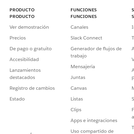
PRODUCTO
FUNCIONES
PRODUCTO
FUNCIONES
Ver demostración
Canales
I
Precios
Slack Connect
T
De pago o gratuito
Generador de flujos de
A
trabajo
Accesibilidad
Mensajería
Lanzamientos
destacados
Juntas
Registro de cambios
Canvas
Estado
Listas
Clips
F
a
Apps e integraciones
Uso compartido de