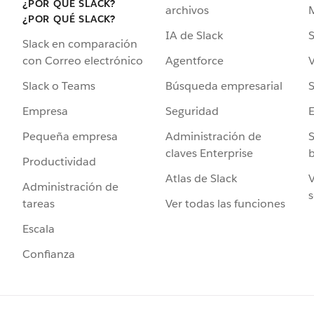
¿POR QUÉ SLACK?
archivos
¿POR QUÉ SLACK?
IA de Slack
S
Slack en comparación
Agentforce
V
con Correo electrónico
Búsqueda empresarial
S
Slack o Teams
Seguridad
Empresa
Administración de
S
Pequeña empresa
claves Enterprise
b
Productividad
Atlas de Slack
V
Administración de
s
Ver todas las funciones
tareas
Escala
Confianza