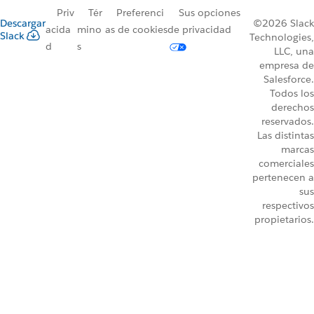
Priv
Tér
Preferenci
Sus opciones
Descargar
©2026 Slack
acida
mino
as de cookies
de privacidad
Slack
Technologies,
d
s
LLC, una
empresa de
Salesforce.
Todos los
derechos
reservados.
Las distintas
marcas
comerciales
pertenecen a
sus
respectivos
propietarios.