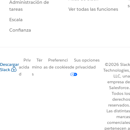
Administración de
s
Ver todas las funciones
tareas
Escala
Confianza
Priv
Tér
Preferenci
Sus opciones
Descargar
©2026 Slack
acida
mino
as de cookies
de privacidad
Slack
Technologies,
d
s
LLC, una
empresa de
Salesforce.
Todos los
derechos
reservados.
Las distintas
marcas
comerciales
pertenecen a