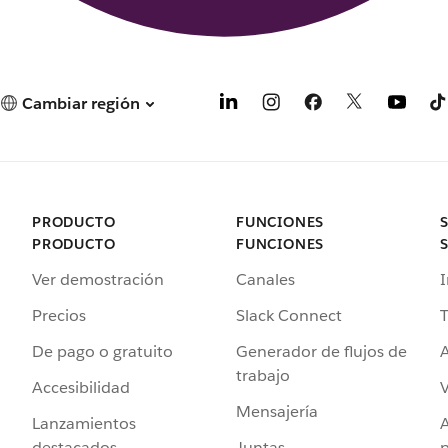
Cambiar región
PRODUCTO
FUNCIONES
PRODUCTO
FUNCIONES
Ver demostración
Canales
I
Precios
Slack Connect
T
De pago o gratuito
Generador de flujos de
A
trabajo
Accesibilidad
Mensajería
Lanzamientos
destacados
Juntas