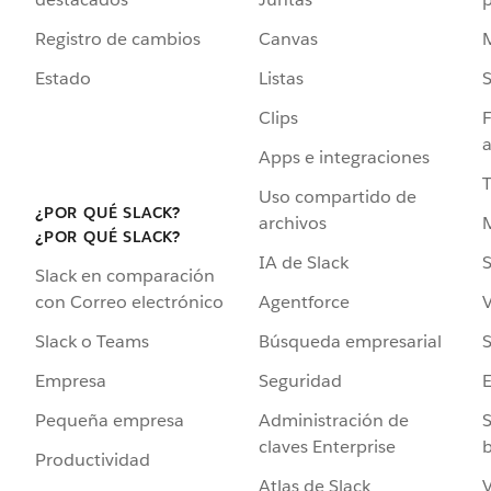
Registro de cambios
Canvas
Estado
Listas
Clips
F
a
Apps e integraciones
Uso compartido de
¿POR QUÉ SLACK?
archivos
¿POR QUÉ SLACK?
IA de Slack
S
Slack en comparación
Agentforce
V
con Correo electrónico
Búsqueda empresarial
S
Slack o Teams
Seguridad
Empresa
Administración de
S
Pequeña empresa
claves Enterprise
b
Productividad
Atlas de Slack
V