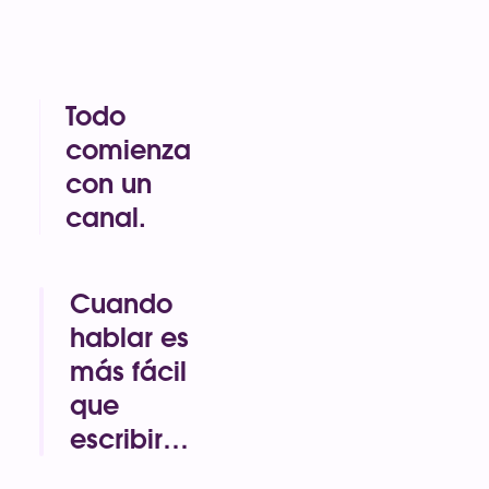
Todo
comienza
con un
canal.
Los canales
son espacios
transparentes
Cuando
y flexibles en
hablar es
los que
más fácil
puedes
trabajar con
que
tu equipo,
escribir…
asistentes de
…únete a
IA y agentes.