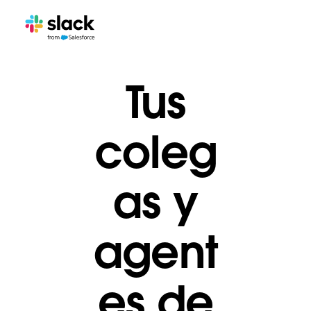
Tus
coleg
as y
agent
es de