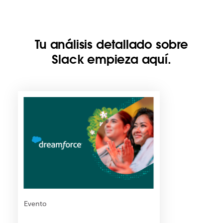
Tu análisis detallado sobre
Slack empieza aquí.
E
s
p
o
s
i
b
l
e
q
u
Evento
e
e