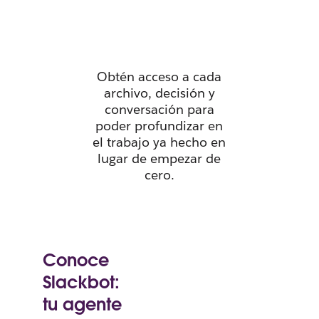
instante a los
s
s
demás.
t
t
a
a
ñ
ñ
a
a
Obtén acceso a cada
n
n
u
u
archivo, decisión y
e
e
conversación para
v
v
poder profundizar en
a
a
el trabajo ya hecho en
.
.
lugar de empezar de
cero.
Conoce
Slackbot:
tu agente