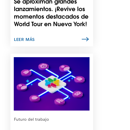
Se aproximan grandes
t
l
lanzamientos. ¡Revive los
a
e
ñ
momentos destacados de
n
a
l
World Tour en Nueva York!
n
a
u
c
e
LEER MÁS
e
v
s
a
e
E
.
a
s
b
p
r
o
a
s
e
i
n
b
u
l
n
e
a
q
p
u
Futuro del trabajo
e
e
s
e