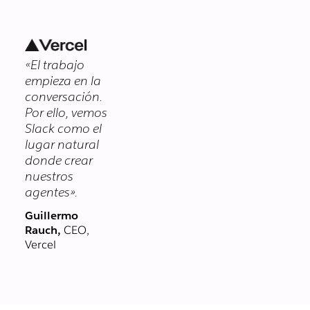
Si se comparte
específicas para tu
en Slack, es
negocio.
seguro. Nuestro
programa de
«El trabajo
seguridad
empieza en la
protege tus datos
conversación.
en cada capa.
Por ello, vemos
Slack como el
lugar natural
donde crear
nuestros
agentes».
Guillermo
Rauch,
CEO,
Vercel