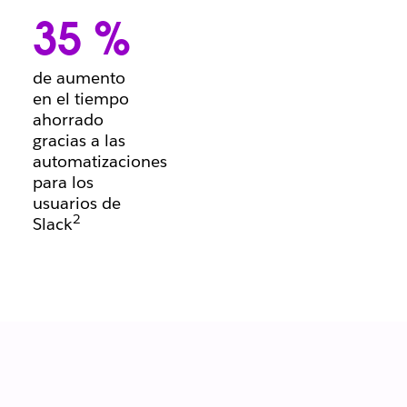
momento de
35 %
falta de
claridad como
administrador
de aumento
de proyectos?
en el tiempo
¿Estás dando
ahorrado
inicio a un
gracias a las
informe? Hay
automatizaciones
plantillas para
para los
todo.
usuarios de
2
Slack