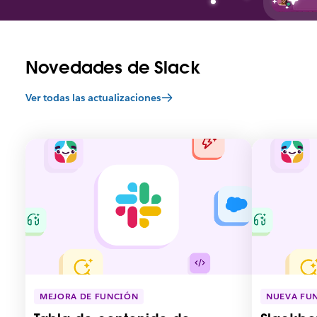
Novedades de Slack
Ver todas las actualizaciones
E
E
s
s
p
p
o
o
s
s
i
i
b
b
l
l
e
e
q
q
u
u
MEJORA DE FUNCIÓN
NUEVA FU
e
e