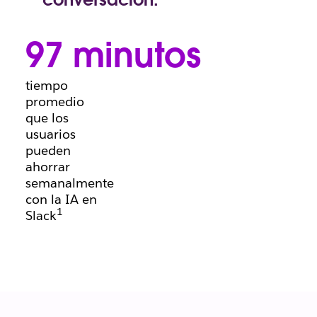
La información de
los clientes ahora
97 minutos
se encuentra junto
a las
conversaciones, lo
tiempo
que permite
promedio
avanzar con las
que los
negociaciones.
usuarios
pueden
ahorrar
semanalmente
con la IA en
1
Slack