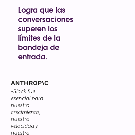
una junta,
nuestra
Logra que las
herramienta
conversaciones
de video
superen los
integrada.
Con la IA en
límites de la
Slack, las
bandeja de
notas de
entrada.
reuniones se
toman por sí
Con Slack Connect,
mismas.
puedes conversar
con clientes y
proveedores en
«Slack fue
tiempo real,
esencial para
directamente desde
nuestro
Slack. No podrías
crecimiento,
hacer lo mismo por
nuestra
correo electrónico.
velocidad y
nuestra