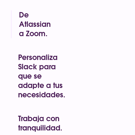
De
Atlassian
a Zoom.
Google
Drive.
ChatGPT.
Personaliza
Vercel. Box.
Slack para
Asana.
que se
Workday.
Todas estas
adapte a tus
herramientas
necesidades.
funcionan en
Nuestra
Slack.
plataforma es
flexible, de modo
Trabaja con
que puedes crear
tranquilidad.
soluciones