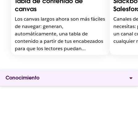
Tabla de contenido de
Slackbo
e
e
canvas
Salesfor
l
l
e
e
Los canvas largos ahora son más fáciles
Canales de
n
n
de navegar: generan,
necesitas:
l
l
automáticamente, una tabla de
un canal c
a
a
contenido a partir de tus encabezados
cualquier r
c
c
e
e
para que los lectores puedan
s
s
orientarse, comprender la estructura
e
e
de un documento de un solo vistazo e
a
a
ir a cualquier sección al instante.
b
b
Conocimiento
r
r
a
a
e
e
n
n
u
u
Proporciona
n
n
a
a
contexto al
p
p
e
e