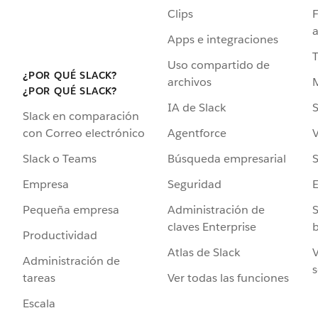
Clips
F
a
Apps e integraciones
Uso compartido de
¿POR QUÉ SLACK?
archivos
¿POR QUÉ SLACK?
IA de Slack
S
Slack en comparación
Agentforce
V
con Correo electrónico
Búsqueda empresarial
S
Slack o Teams
Seguridad
Empresa
Administración de
S
Pequeña empresa
claves Enterprise
b
Productividad
Atlas de Slack
V
Administración de
s
Ver todas las funciones
tareas
Escala