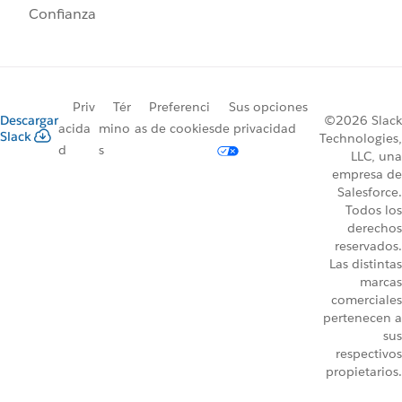
Confianza
Priv
Tér
Preferenci
Sus opciones
Descargar
©2026 Slack
acida
mino
as de cookies
de privacidad
Slack
Technologies,
d
s
LLC, una
empresa de
Salesforce.
Todos los
derechos
reservados.
Las distintas
marcas
comerciales
pertenecen a
sus
respectivos
propietarios.