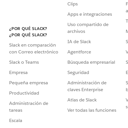
Clips
F
a
Apps e integraciones
Uso compartido de
¿POR QUÉ SLACK?
archivos
¿POR QUÉ SLACK?
IA de Slack
S
Slack en comparación
Agentforce
V
con Correo electrónico
Búsqueda empresarial
S
Slack o Teams
Seguridad
Empresa
Administración de
S
Pequeña empresa
claves Enterprise
b
Productividad
Atlas de Slack
V
Administración de
s
Ver todas las funciones
tareas
Escala