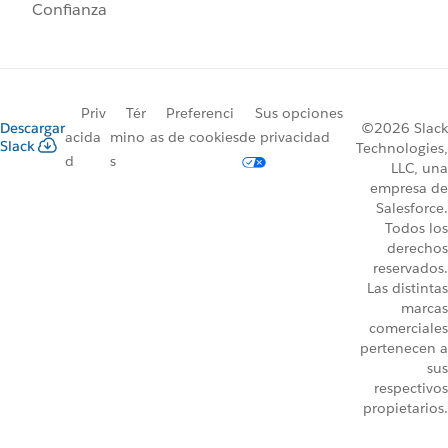
Confianza
Priv
Tér
Preferenci
Sus opciones
Descargar
©2026 Slack
acida
mino
as de cookies
de privacidad
Slack
Technologies,
d
s
LLC, una
empresa de
Salesforce.
Todos los
derechos
reservados.
Las distintas
marcas
comerciales
pertenecen a
sus
respectivos
propietarios.