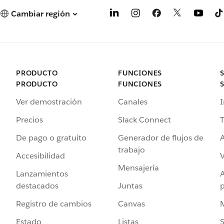
Cambiar región
PRODUCTO
FUNCIONES
PRODUCTO
FUNCIONES
Ver demostración
Canales
I
Precios
Slack Connect
T
De pago o gratuito
Generador de flujos de
A
trabajo
Accesibilidad
Mensajería
Lanzamientos
destacados
Juntas
Registro de cambios
Canvas
Estado
Listas