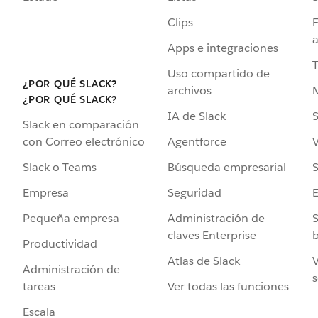
Clips
F
a
Apps e integraciones
Uso compartido de
¿POR QUÉ SLACK?
archivos
¿POR QUÉ SLACK?
IA de Slack
S
Slack en comparación
Agentforce
V
con Correo electrónico
Búsqueda empresarial
S
Slack o Teams
Seguridad
Empresa
Administración de
S
Pequeña empresa
claves Enterprise
b
Productividad
Atlas de Slack
V
Administración de
s
Ver todas las funciones
tareas
Escala