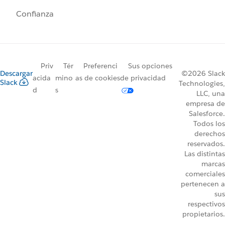
Confianza
Priv
Tér
Preferenci
Sus opciones
Descargar
©2026 Slack
acida
mino
as de cookies
de privacidad
Slack
Technologies,
d
s
LLC, una
empresa de
Salesforce.
Todos los
derechos
reservados.
Las distintas
marcas
comerciales
pertenecen a
sus
respectivos
propietarios.