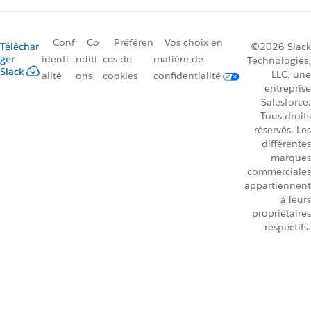
Conf
Co
Préféren
Vos choix en
Téléchar
©2026 Slack
ger
identi
nditi
ces de
matière de
Technologies,
Slack
LLC, une
alité
ons
cookies
confidentialité
entreprise
Salesforce.
Tous droits
réservés. Les
différentes
marques
commerciales
appartiennent
à leurs
propriétaires
respectifs.