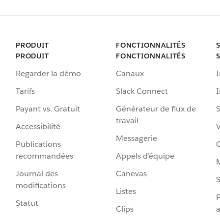
PRODUIT
FONCTIONNALITÉS
PRODUIT
FONCTIONNALITÉS
Regarder la démo
Canaux
I
Tarifs
Slack Connect
Payant vs. Gratuit
Générateur de flux de
S
travail
Accessibilité
Messagerie
Publications
G
recommandées
Appels d’équipe
Journal des
Canevas
S
modifications
Listes
P
Statut
Clips
a