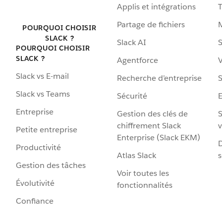
Applis et intégrations
Partage de fichiers
POURQUOI CHOISIR
SLACK ?
Slack AI
S
POURQUOI CHOISIR
SLACK ?
Agentforce
V
Slack vs E-mail
Recherche d’entreprise
S
Slack vs Teams
Sécurité
Entreprise
Gestion des clés de
S
chiffrement Slack
v
Petite entreprise
Enterprise (Slack EKM)
D
Productivité
Atlas Slack
s
Gestion des tâches
Voir toutes les
Évolutivité
fonctionnalités
Confiance