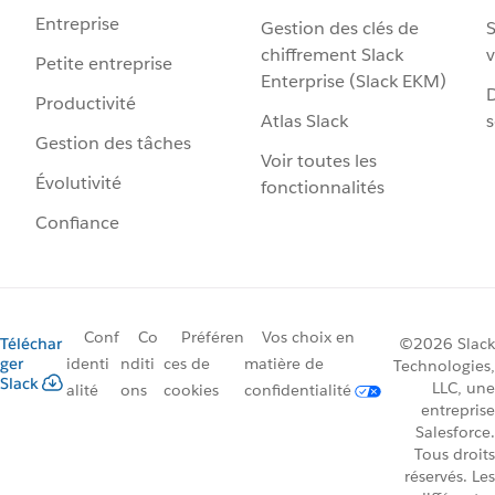
Entreprise
Gestion des clés de
S
chiffrement Slack
v
Petite entreprise
Enterprise (Slack EKM)
D
Productivité
Atlas Slack
s
Gestion des tâches
Voir toutes les
Évolutivité
fonctionnalités
Confiance
Conf
Co
Préféren
Vos choix en
Téléchar
©2026 Slack
ger
identi
nditi
ces de
matière de
Technologies,
Slack
LLC, une
alité
ons
cookies
confidentialité
entreprise
Salesforce.
Tous droits
réservés. Les