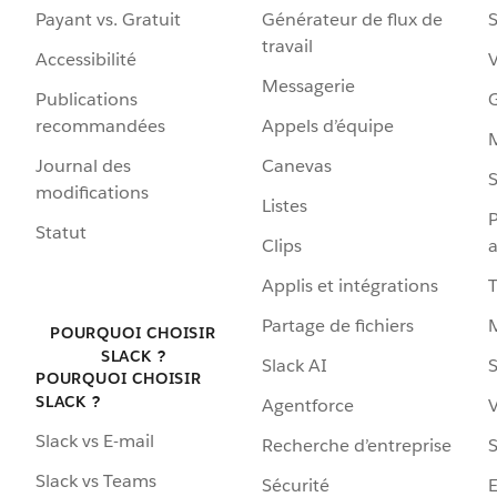
Payant vs. Gratuit
Générateur de flux de
S
travail
Accessibilité
Messagerie
Publications
G
recommandées
Appels d’équipe
Journal des
Canevas
S
modifications
Listes
P
Statut
Clips
a
Applis et intégrations
Partage de fichiers
POURQUOI CHOISIR
SLACK ?
Slack AI
S
POURQUOI CHOISIR
SLACK ?
Agentforce
V
Slack vs E-mail
Recherche d’entreprise
S
Slack vs Teams
Sécurité