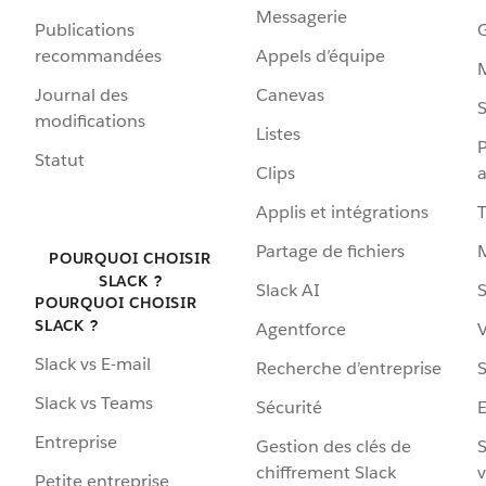
Messagerie
Publications
G
recommandées
Appels d’équipe
Journal des
Canevas
S
modifications
Listes
P
Statut
Clips
a
Applis et intégrations
Partage de fichiers
POURQUOI CHOISIR
SLACK ?
Slack AI
S
POURQUOI CHOISIR
SLACK ?
Agentforce
V
Slack vs E-mail
Recherche d’entreprise
S
Slack vs Teams
Sécurité
Entreprise
Gestion des clés de
S
chiffrement Slack
v
Petite entreprise