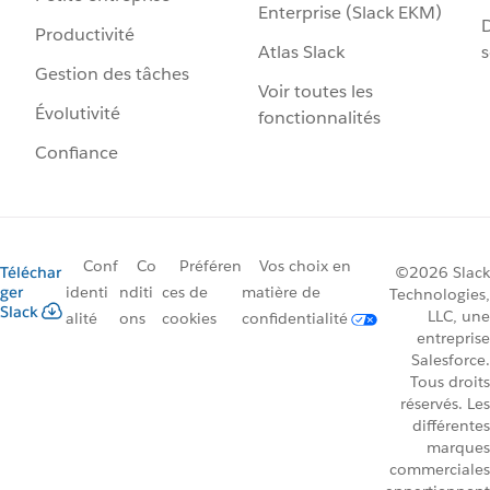
Enterprise (Slack EKM)
D
Productivité
Atlas Slack
s
Gestion des tâches
Voir toutes les
Évolutivité
fonctionnalités
Confiance
Conf
Co
Préféren
Vos choix en
Téléchar
©2026 Slack
ger
identi
nditi
ces de
matière de
Technologies,
Slack
LLC, une
alité
ons
cookies
confidentialité
entreprise
Salesforce.
Tous droits
réservés. Les
différentes
marques
commerciales