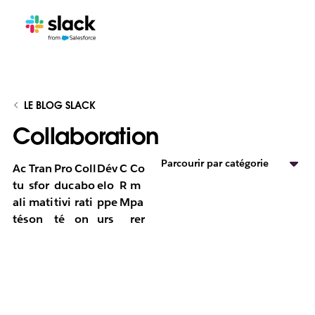
LE BLOG SLACK
Collaboration
Parcourir par catégorie
Ac
Tran
Pro
Coll
Dév
C
Co
tu
sfor
duc
abo
elo
R
m
ali
mati
tivi
rati
ppe
M
pa
tés
on
té
on
urs
rer