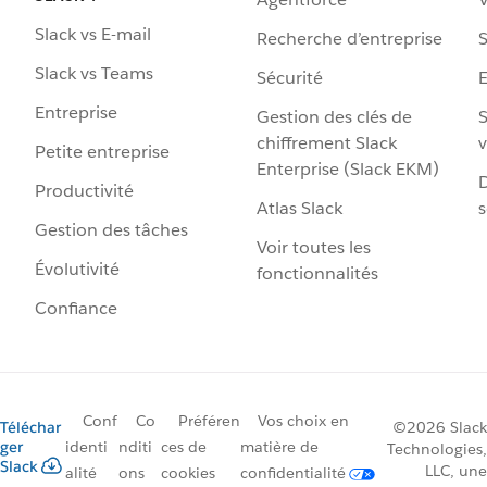
Slack vs E-mail
Recherche d’entreprise
S
Slack vs Teams
Sécurité
Entreprise
Gestion des clés de
S
chiffrement Slack
v
Petite entreprise
Enterprise (Slack EKM)
D
Productivité
Atlas Slack
s
Gestion des tâches
Voir toutes les
Évolutivité
fonctionnalités
Confiance
Conf
Co
Préféren
Vos choix en
Téléchar
©2026 Slack
ger
identi
nditi
ces de
matière de
Technologies,
Slack
LLC, une
alité
ons
cookies
confidentialité