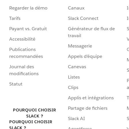
Regarder la démo
Canaux
I
Tarifs
Slack Connect
Payant vs. Gratuit
Générateur de flux de
S
travail
Accessibilité
Messagerie
Publications
G
recommandées
Appels d’équipe
Journal des
Canevas
S
modifications
Listes
P
Statut
Clips
a
Applis et intégrations
Partage de fichiers
POURQUOI CHOISIR
SLACK ?
Slack AI
S
POURQUOI CHOISIR
SLACK ?
Agentforce
V