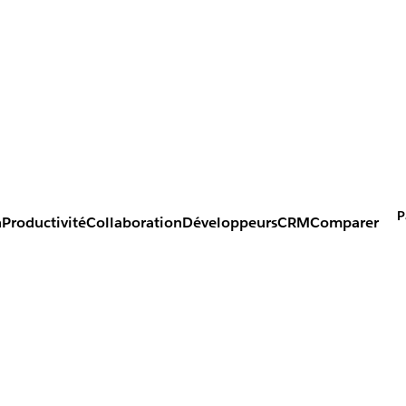
P
n
Productivité
Collaboration
Développeurs
CRM
Comparer