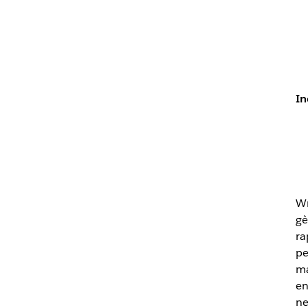
In
Wr
gè
ra
pe
ma
en
ne