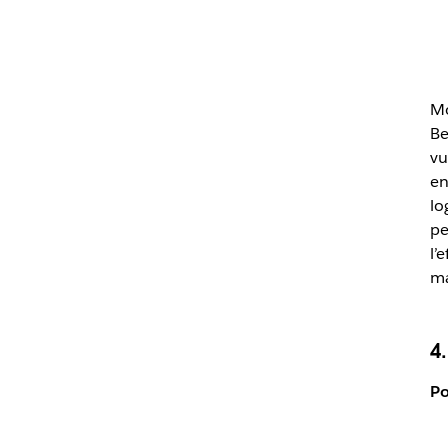
Mo
Be
vu
en
lo
pe
l’
ma
4
Po