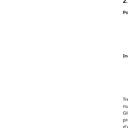
2.
Po
In
Tr
nu
Gl
pr
d’