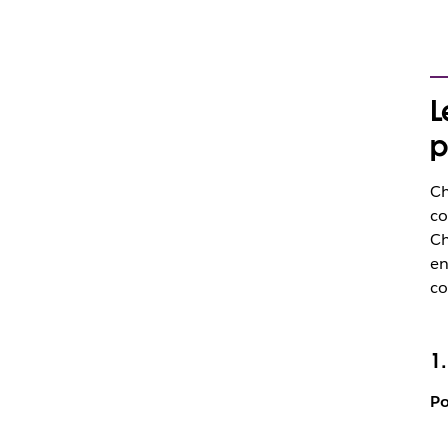
L
p
Ch
co
Ch
en
co
1
Po