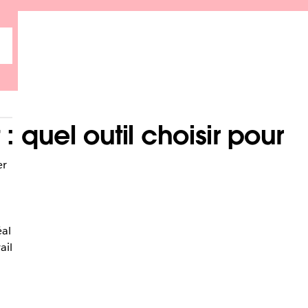
: quel outil choisir pour
er
éal
ail