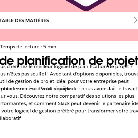
TABLE DES MATIÈRES
Temps de lecture : 5 min
e planification de projet 
us cherchez le meilleur logiciel de planification de projet ?
us n’êtes pas seul(e) ! Avec tant d’options disponibles, trouv
outil de gestion de projet idéal pour votre entreprise peut
l pour le succès de votre équipe.
mbler complexe. Pas d’inquiétude : nous avons fait le travail
ur vous. Découvrez notre comparatif des solutions les plus
rformantes, et comment Slack peut devenir le partenaire id
 votre logiciel de gestion préféré pour transformer votre trav
llaboratif.