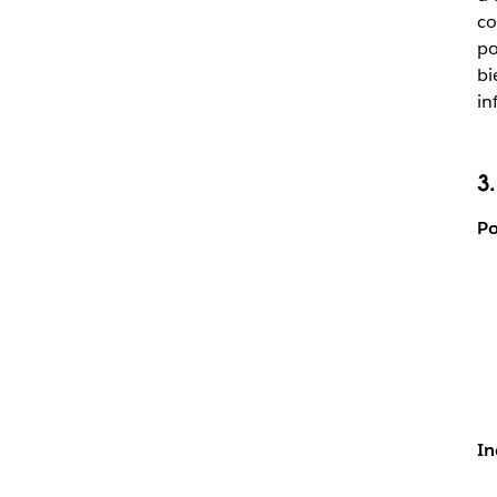
co
po
bi
in
3
Po
In