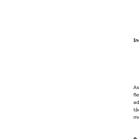
In
As
fl
ad
tâ
mo