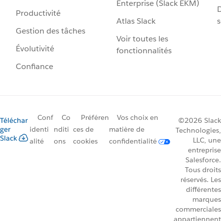
Enterprise (Slack EKM)
D
Productivité
Atlas Slack
s
Gestion des tâches
Voir toutes les
Évolutivité
fonctionnalités
Confiance
Conf
Co
Préféren
Vos choix en
Téléchar
©2026 Slack
ger
identi
nditi
ces de
matière de
Technologies,
Slack
LLC, une
alité
ons
cookies
confidentialité
entreprise
Salesforce.
Tous droits
réservés. Les
différentes
marques
commerciales
appartiennent