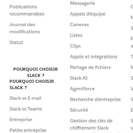
Messagerie
Publications
G
recommandées
Appels d’équipe
Journal des
Canevas
S
modifications
Listes
P
Statut
Clips
a
Applis et intégrations
Partage de fichiers
POURQUOI CHOISIR
SLACK ?
Slack AI
S
POURQUOI CHOISIR
SLACK ?
Agentforce
V
Slack vs E-mail
Recherche d’entreprise
S
Slack vs Teams
Sécurité
Entreprise
Gestion des clés de
S
chiffrement Slack
v
Petite entreprise