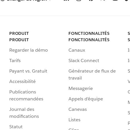
PRODUIT
FONCTIONNALITÉS
PRODUIT
FONCTIONNALITÉS
Regarder la démo
Canaux
I
Tarifs
Slack Connect
Payant vs. Gratuit
Générateur de flux de
S
travail
Accessibilité
Messagerie
Publications
G
recommandées
Appels d’équipe
Journal des
Canevas
S
modifications
Listes
P
Statut