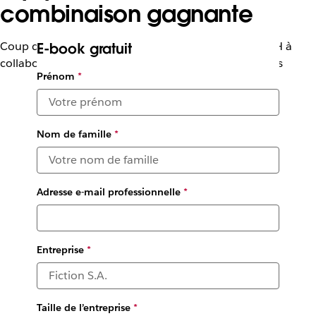
combinaison gagnante
Coup d’œil sur la façon dont Slack aide les équipes RH à
E-book gratuit
collaborer entre elles et entre plusieurs départements
Prénom
*
Nom de famille
*
Adresse e-mail professionnelle
*
Entreprise
*
Taille de l’entreprise
*