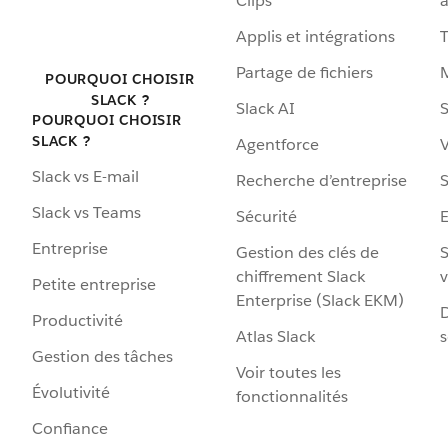
Clips
a
Applis et intégrations
Partage de fichiers
POURQUOI CHOISIR
SLACK ?
Slack AI
S
POURQUOI CHOISIR
SLACK ?
Agentforce
V
Slack vs E-mail
Recherche d’entreprise
S
Slack vs Teams
Sécurité
Entreprise
Gestion des clés de
S
chiffrement Slack
v
Petite entreprise
Enterprise (Slack EKM)
D
Productivité
Atlas Slack
s
Gestion des tâches
Voir toutes les
Évolutivité
fonctionnalités
Confiance