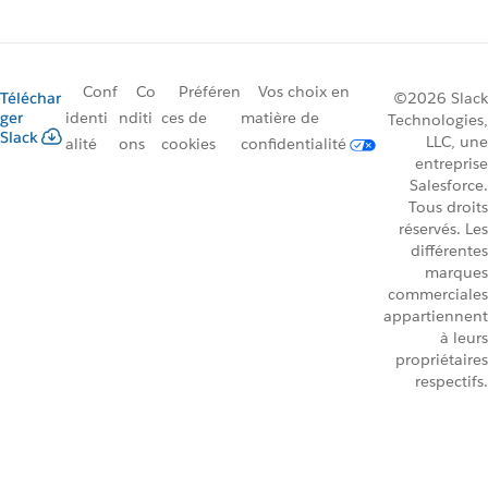
Conf
Co
Préféren
Vos choix en
Téléchar
©2026 Slack
ger
identi
nditi
ces de
matière de
Technologies,
Slack
LLC, une
alité
ons
cookies
confidentialité
entreprise
Salesforce.
Tous droits
réservés. Les
différentes
marques
commerciales
appartiennent
à leurs
propriétaires
respectifs.