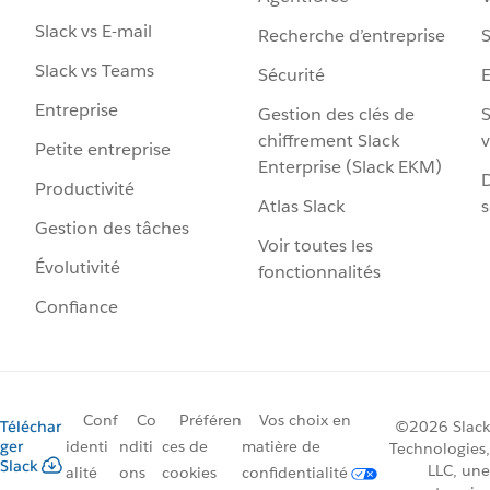
Slack vs E-mail
Recherche d’entreprise
S
Slack vs Teams
Sécurité
Entreprise
Gestion des clés de
S
chiffrement Slack
v
Petite entreprise
Enterprise (Slack EKM)
D
Productivité
Atlas Slack
s
Gestion des tâches
Voir toutes les
Évolutivité
fonctionnalités
Confiance
Conf
Co
Préféren
Vos choix en
Téléchar
©2026 Slack
ger
identi
nditi
ces de
matière de
Technologies,
Slack
LLC, une
alité
ons
cookies
confidentialité