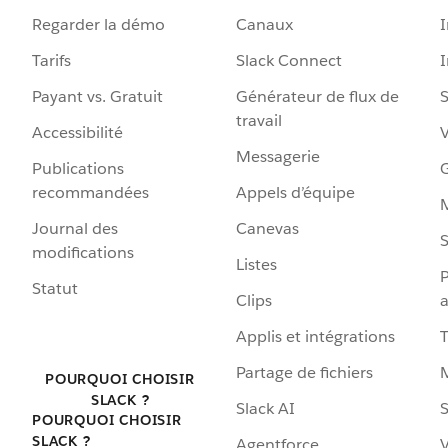
Regarder la démo
Canaux
I
Tarifs
Slack Connect
Payant vs. Gratuit
Générateur de flux de
S
travail
Accessibilité
Messagerie
Publications
G
recommandées
Appels d’équipe
Journal des
Canevas
S
modifications
Listes
P
Statut
Clips
a
Applis et intégrations
Partage de fichiers
POURQUOI CHOISIR
SLACK ?
Slack AI
S
POURQUOI CHOISIR
SLACK ?
Agentforce
V