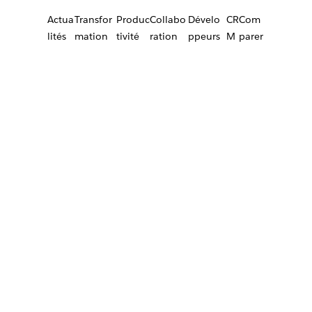
Actua
Transfor
Produc
Collabo
Dévelo
CR
Com
lités
mation
tivité
ration
ppeurs
M
parer